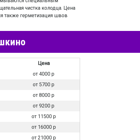
ромываются специальным
тщательная чистка колодца. Цена
тся также герметизация швов
ушкино
Цена
от 4000 р
от 5700 р
от 8000 р
от 9200 р
от 11500 р
от 16000 р
от 21000 р