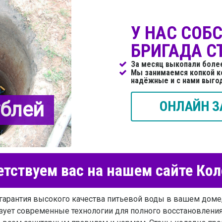
У НАС СОБ
БРИГАДА С
За месяц выкопали боле
Мы занимаемся копкой к
надёжные и с нами выго
ублей
ОНЛАЙН З
тствуем вас на нашем сайте Ко
гарантия высокого качества питьевой воды в вашем доме,
зует современные технологии для полного восстановлени