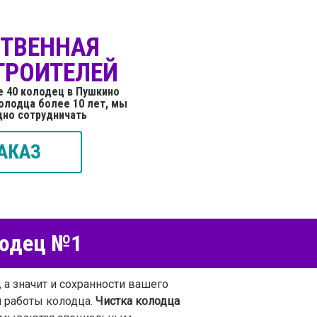
СТВЕННАЯ
ТРОИТЕЛЕЙ
е 40 колодец в Пушкино
олодца более 10 лет, мы
дно сотрудничать
АКАЗ
лодец №1
 а значит и сохранности вашего
я работы колодца.
Чистка колодца