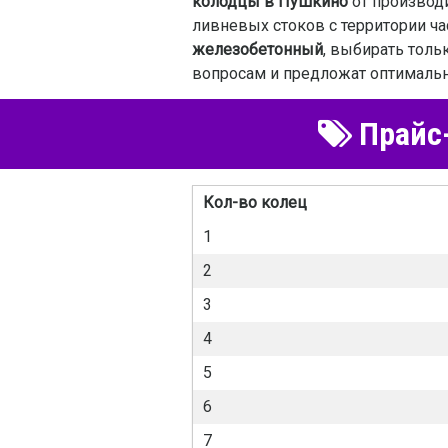
колодцы в Пушкино
от производ
ливневых стоков с территории ч
железобетонный
, выбирать толь
вопросам и предложат оптимальн
Прайс-
Кол-во колец
1
2
3
4
5
6
7