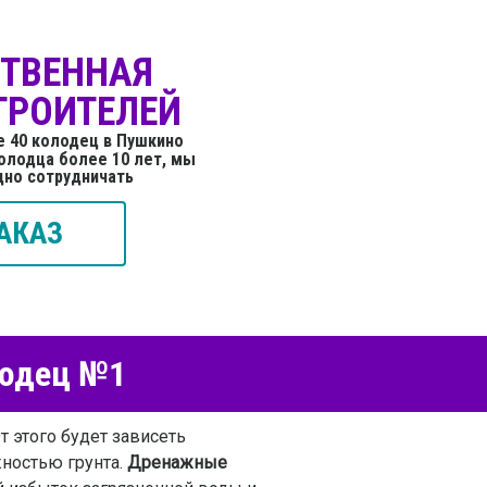
СТВЕННАЯ
ТРОИТЕЛЕЙ
е 40 колодец в Пушкино
олодца более 10 лет, мы
дно сотрудничать
АКАЗ
лодец №1
От этого будет зависеть
жностью грунта.
Дренажные