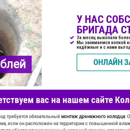
У НАС СОБ
БРИГАДА С
За месяц выкопали боле
Мы занимаемся копкой к
надёжные и с нами выго
ублей
ОНЛАЙН З
тствуем вас на нашем сайте Ко
вод требуется обязательный
монтаж дренажного колодца
. 
ома, если он расположен на территории с повышенной вла