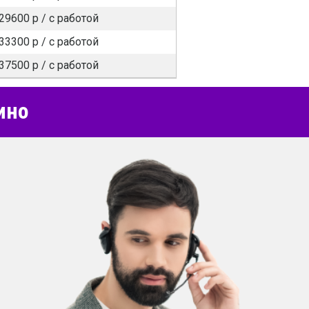
29600 р / c работой
33300 р / c работой
37500 р / c работой
ино