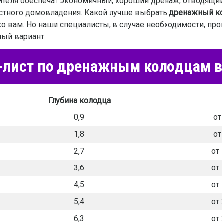
ителя обеспечат экономичный, хороший дренаж, отводящий
астного домовладения. Какой лучше выбрать
дренажный ко
ко вам. Но наши специалисты, в случае необходимости, пр
ый вариант.
лист по дренажным колодцам 
Глубина колодца
0,9
от
1,8
от
2,7
от 
3,6
от 
4,5
от 
5,4
от 
6,3
от 