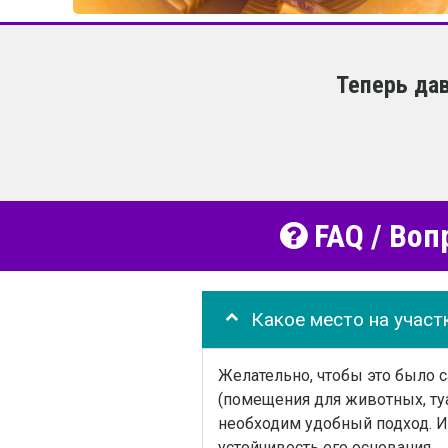
Теперь да
FAQ / Воп
Какое место на участ
Желательно, чтобы это было 
(помещения для животных, туа
необходим удобный подход. И 
устойчивость его основания.