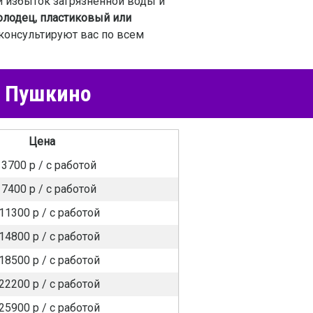
 избыток загрязненной воды и
лодец, пластиковый или
оконсультируют вас по всем
в Пушкино
Цена
 3700 р / c работой
 7400 р / c работой
11300 р / c работой
14800 р / c работой
18500 р / c работой
22200 р / c работой
25900 р / c работой