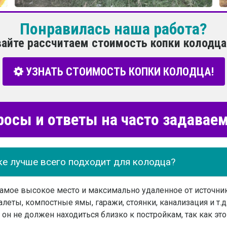
Понравилась наша работа?
вайте рассчитаем стоимость копки колодца
УЗНАТЬ СТОИМОСТЬ КОПКИ КОЛОДЦА!
росы и ответы на часто задава
ке лучше всего подходит для колодца?
самое высокое место и максимально удаленное от источн
леты, компостные ямы, гаражи, стоянки, канализация и т.д.
он не должен находиться близко к постройкам, так как эт