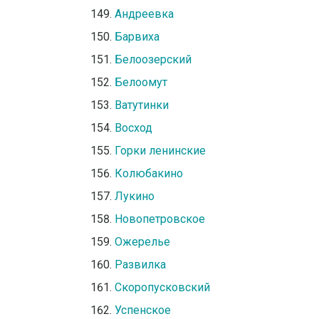
Андреевка
Барвиха
Белоозерский
Белоомут
Ватутинки
Восход
Горки ленинские
Колюбакино
Лукино
Новопетровское
Ожерелье
Развилка
Скоропусковский
Успенское