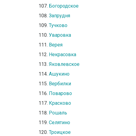
Богородское
Запрудня
Тучково
Уваровка
Верея
Некрасовка
Яковлевское
Ашукино
Вербилки
Поварово
Красково
Рошаль
Селятино
Троицкое