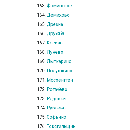
Фоминское
Демихово
Дрезна
Дружба
Косино
Лунево
Лыткарино
Полушкино
Мосрентген
Рогачёво
Родники
Рублёво
Софьино
Текстильщик