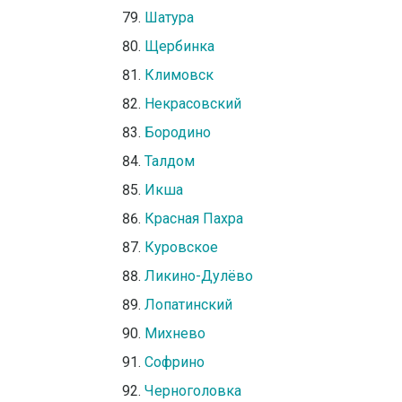
Шатура
Щербинка
Климовск
Некрасовский
Бородино
Талдом
Икша
Красная Пахра
Куровское
Ликино-Дулёво
Лопатинский
Михнево
Софрино
Черноголовка