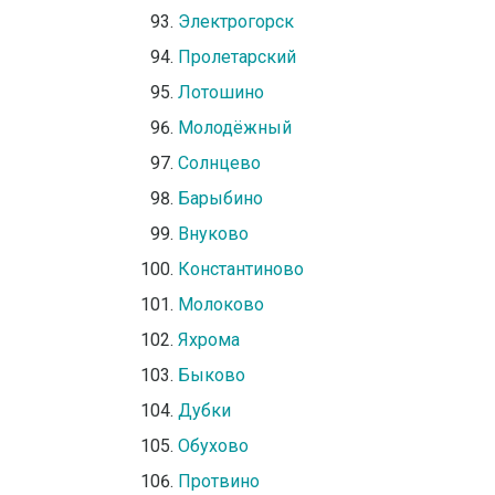
Электрогорск
Пролетарский
Лотошино
Молодёжный
Солнцево
Барыбино
Внуково
Константиново
Молоково
Яхрома
Быково
Дубки
Обухово
Протвино