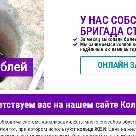
У НАС СОБ
БРИГАДА С
За месяц выкопали боле
Мы занимаемся копкой к
надёжные и с нами выго
ублей
ОНЛАЙН З
тствуем вас на нашем сайте Ко
обходима система канализации. Есть много способов обуст
ся тот, при котором используют
кольца ЖБИ
. Цена на же