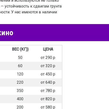
нении и используются не только
 — устойчивость к сдвигам грунта
ости. У нас имеются в наличии
кино
ВЕС (КГ))
ЦЕНА
50
от 290 р
60
от 320 р
120
от 450 р
220
от 640 р
350
от 780 р
400
от 820 р
200
от 580 р