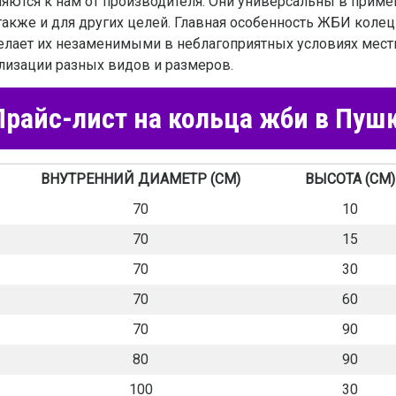
ляются к нам от производителя. Они универсальны в приме
 также и для других целей. Главная особенность ЖБИ колец
елает их незаменимыми в неблагоприятных условиях местн
лизации разных видов и размеров.
райс-лист на кольца жби в Пуш
ВНУТРЕННИЙ ДИАМЕТР (СМ)
ВЫСОТА (СМ)
70
10
70
15
70
30
70
60
70
90
80
90
100
30