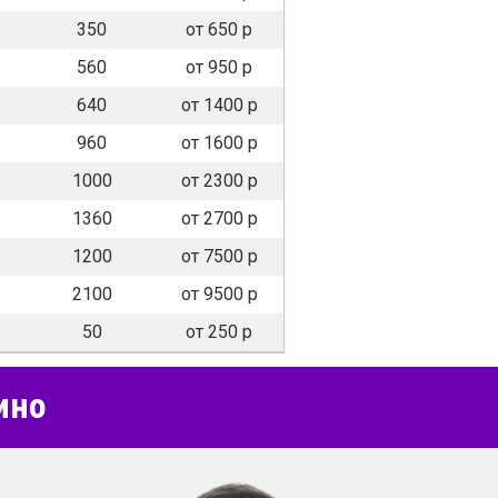
350
от 650 р
560
от 950 р
640
от 1400 р
960
от 1600 р
1000
от 2300 р
1360
от 2700 р
1200
от 7500 р
2100
от 9500 р
50
от 250 р
ино