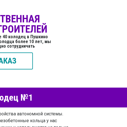
СТВЕННАЯ
ТРОИТЕЛЕЙ
е 40 колодец в Пушкино
олодца более 10 лет, мы
дно сотрудничать
АКАЗ
лодец №1
ройства автономной системы.
лезобетонные кольца у нас